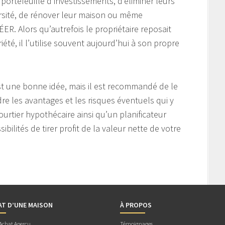
r portefeuille d’investissements, d’éliminer leurs
ersité, de rénover leur maison ou même
ER. Alors qu’autrefois le propriétaire reposait
iété, il l’utilise souvent aujourd’hui à son propre
 est une bonne idée, mais il est recommandé de le
e les avantages et les risques éventuels qui y
ourtier hypothécaire ainsi qu’un planificateur
ibilités de tirer profit de la valeur nette de votre
AT D’UNE MAISON
À PROPOS
 Achat Aperçu
Témoignages