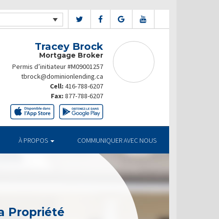
Tracey Brock
Mortgage Broker
Permis d’initiateur #M09001257
tbrock@dominionlending.ca
Cell:
416-788-6207
Fax:
877-788-6207
À PROPOS
COMMUNIQUER AVEC NOUS
a Propriété