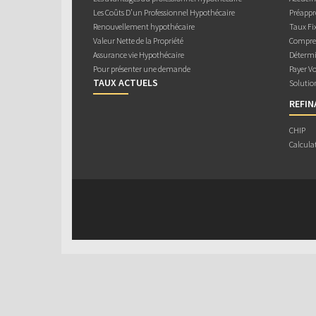
Les Coûts D’un Professionnel Hypothécaire
Préappr
Renouvellement hypothécaire
Taux Fix
Valeur Nette de la Propriété
Compren
Assurance vie Hypothécaire
Détermi
Pour présenter une demande
Payer V
TAUX ACTUELS
Solutio
REFI
CHIP
Calcula