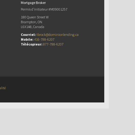
Mortgage Broker
Permis d’initiateur #M09001257
180 Queen Street W
Brampton, ON
L6X1A8, Canada
Courriel:
tbrock@dominionlending.ca
Mobile:
416-788-6207
Télécopieur:
877-788-6207
alité