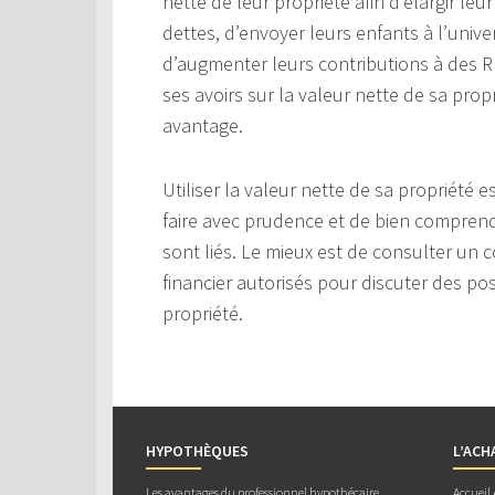
nette de leur propriété afin d’élargir leu
dettes, d’envoyer leurs enfants à l’univ
d’augmenter leurs contributions à des RÉ
ses avoirs sur la valeur nette de sa propr
avantage.
Utiliser la valeur nette de sa propriété
faire avec prudence et de bien comprendr
sont liés. Le mieux est de consulter un c
financier autorisés pour discuter des poss
propriété.
HYPOTHÈQUES
L’ACH
Les avantages du professionnel hypothécaire
Accueil