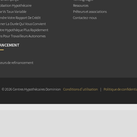
obation Hypothécaire
Ressources
e Vs Taux Variable
Prêteurs et associations
dre Votre Rapport De Crédit
Contactez-nous
ner La Durée Qui Vous Convient
otre Hypothèque Plus Rapidement
ns Pour Travailleurs Autonomes
NANCEMENT
teurs de refinancement
© 2026 Centres Hypothécaires Dominion
Conditions d’utilisation
|
Politique de confidenti